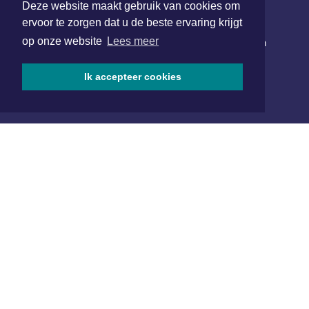
Deze website maakt gebruik van cookies om
NIEUWSBRIEF AANMELDEN
ervoor te zorgen dat u de beste ervaring krijgt
op onze website
Lees meer
Schrijf je in voor onze nieuwsbrief en krijg wekelijks een
samenvatting van alle gebeurtenissen uit jouw regio.
Ik accepteer cookies
Aanmelden
ONLINE DAGBLADEN
Overige dagbladen in de regio