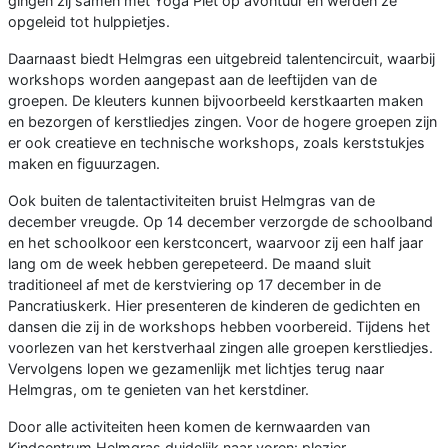
gingen zij samen met Yoga Piet op avontuur en werden ze
opgeleid tot hulppietjes.
Daarnaast biedt Helmgras een uitgebreid talentencircuit, waarbij
workshops worden aangepast aan de leeftijden van de
groepen. De kleuters kunnen bijvoorbeeld kerstkaarten maken
en bezorgen of kerstliedjes zingen. Voor de hogere groepen zijn
er ook creatieve en technische workshops, zoals kerststukjes
maken en figuurzagen.
Ook buiten de talentactiviteiten bruist Helmgras van de
december vreugde. Op 14 december verzorgde de schoolband
en het schoolkoor een kerstconcert, waarvoor zij een half jaar
lang om de week hebben gerepeteerd. De maand sluit
traditioneel af met de kerstviering op 17 december in de
Pancratiuskerk. Hier presenteren de kinderen de gedichten en
dansen die zij in de workshops hebben voorbereid. Tijdens het
voorlezen van het kerstverhaal zingen alle groepen kerstliedjes.
Vervolgens lopen we gezamenlijk met lichtjes terug naar
Helmgras, om te genieten van het kerstdiner.
Door alle activiteiten heen komen de kernwaarden van
Kindcentrum Helmgras duidelijk naar voren: plezier,