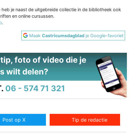
heb je naast de uitgebreide collectie in de bibliotheek ook
riften en online cursussen.
p
.
Maak
Castricumsdagblad
je Google-favoriet
ip, foto of video die je
s wilt delen?
.
06 - 574 71 321
Post op X
Tip de redactie