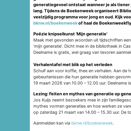
generatiegevoel ontstaat wanneer je als tiener 
lang. Tijdens de Boekenweek organiseert Bibl
veelzijdig programma voor jong en oud. Kijk v
bknw.nl/boekenweek
of haal de Boekenweekflye
Poëzie knipselkunst ‘Mijn generatie’
Maak met gevonden woorden uit tijdschriften een
‘mijn generatie’. Dicht mee in de bibliotheek in 
Deelname is gratis, wel graag van tevoren aanmel
Verhalentafel met blik op het verleden
Schuif aan voor koffie, thee en verhalen. Aan de 
gebeurtenissen die hun generatie hebben gevormd
19 maart 2026 van 10.00 – 12.00 uur. Deelname is
Lezing: Feiten en mythes van generatie op gene
Jos Kuijs neemt bezoekers mee in zijn familiegesc
mythes vormen generaties en hoe werken ze vanda
op zaterdag 21 maart van 14.00 – 15.30 uur. De t
Aanmelden kan via
bknw.nl/boekenweek
.