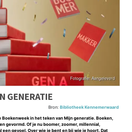
N GENERATIE
Bron:
Bibliotheek Kennemerwaard
 Boekenweek in het teken van Mijn generatie. Boeken,
en gevormd. Of je nu boomer, zoomer, millennial,
l een gevoel. Over wie je bent en bij wie je hoort. Dat