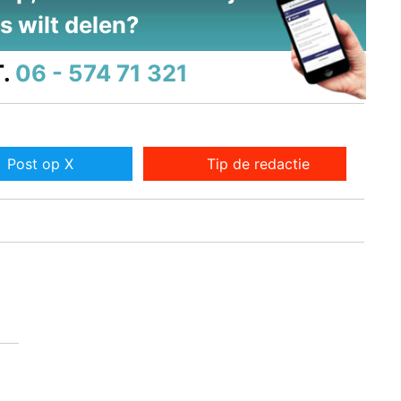
s wilt delen?
.
06 - 574 71 321
Post op X
Tip de redactie