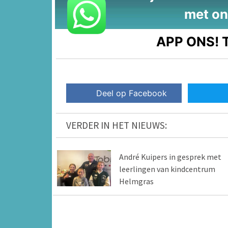
met on
APP ONS!
T
Deel op Facebook
VERDER IN HET NIEUWS:
André Kuipers in gesprek met
leerlingen van kindcentrum
Helmgras