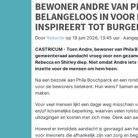
BEWONER ANDRE VAN PH
BELANGELOOS IN VOOR
INSPIREERT TOT BURGER
Door
Redactie
op
19 juni 2026, 13:45 uur
· Aange
CASTRICUM - Toen Andre, bewoner van Phila Bo
gemeenteraad aandacht vroeg voor een gezamen
Rebecca en Shirley diep. Niet omdat Andre iets 
inzette voor de mensen om hem heen.
Na een bezoek aan Phila Boschparck en een rondlei
voor de bewoners betekent. Hun wens? Samen een
maken.
Voor veel mensen lijkt een dagje weg misschien 
en/of lichamelijke beperking, waarvan velen rolstoe
uitdagingen en kosten met zich mee. Denk aan aa
Hoewel er inmiddels aandacht is gevraagd aan het
voor inwoners die afhankelijk zijn van zorg en be