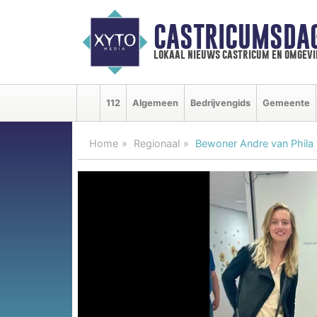
CASTRICUMSDA
lokaal nieuws castricum en omgevi
112
Algemeen
Bedrijvengids
Gemeente
Home
Regionaal
Bewoner Andre van Phila B