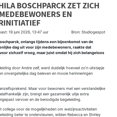
ILA BOSCHPARCK ZET ZICH
 MEDEBEWONERS EN
INITIATIEF
past:
19 juni 2026, 13:47 uur
Bron: Studiogespot
schparck, onlangs tijdens een bijeenkomst van de
lijke dag uit voor zijn medebewoners, raakte dat
voor zichzelf vroeg, maar juist omdat hij zich belangeloos
ding door Andre zelf, werd duidelijk hoeveel zo'n uitstapje
 onvergetelijke dag beleven en mooie herinneringen
vanzelfsprekend. Maar voor bewoners met een verstandelijke
lafhankelijk zijn, brengt een gezamenlijk uitje extra
ngepast vervoer en de benodigde begeleiding.
 college voor de mogelijkheden om welzijnsactiviteiten
geleiding beter te ondersteunen, wilden Rebecca en Shirley