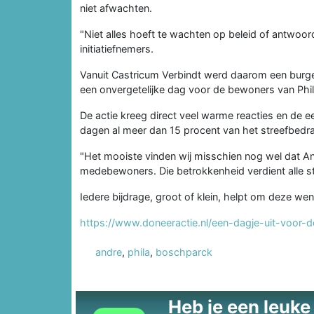
niet afwachten.
"Niet alles hoeft te wachten op beleid of antwo
initiatiefnemers.
Vanuit Castricum Verbindt werd daarom een burge
een onvergetelijke dag voor de bewoners van Phi
De actie kreeg direct veel warme reacties en de 
dagen al meer dan 15 procent van het streefbedr
"Het mooiste vinden wij misschien nog wel dat And
medebewoners. Die betrokkenheid verdient alle 
Iedere bijdrage, groot of klein, helpt om deze we
https://www.doneeractie.nl/een-dagje-uit-voor
andre
,
phila
,
boschparck
Heb je een leuke t