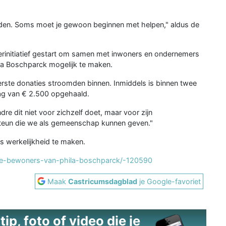
orden. Soms moet je gewoon beginnen met helpen," aldus de
rinitiatief gestart om samen met inwoners en ondernemers
la Boschparck mogelijk te maken.
eerste donaties stroomden binnen. Inmiddels is binnen twee
ag van € 2.500 opgehaald.
re dit niet voor zichzelf doet, maar voor zijn
steun die we als gemeenschap kunnen geven."
ns werkelijkheid te maken.
-de-bewoners-van-phila-boschparck/-120590
Maak
Castricumsdagblad
je Google-favoriet
ip, foto of video die je