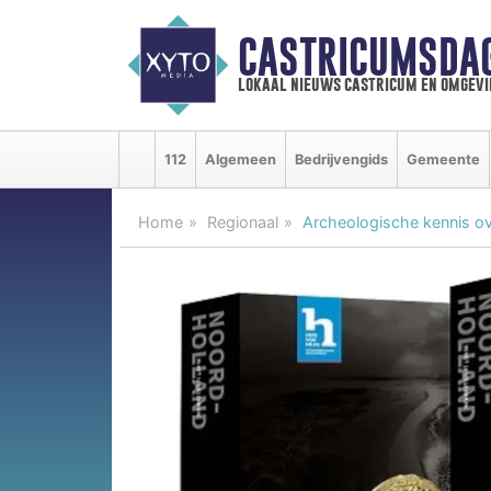
CASTRICUMSDA
lokaal nieuws castricum en omgevi
112
Algemeen
Bedrijvengids
Gemeente
Home
Regionaal
Archeologische kennis ove