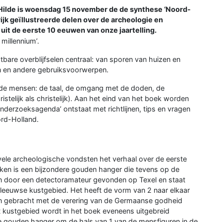
ilde is woensdag 15 november de de synthese ‘Noord-
rijk geïllustreerde delen over de archeologie en
t de eerste 10 eeuwen van onze jaartelling.
tbare overblijfselen centraal: van sporen van huizen en
n en andere gebruiksvoorwerpen.
an de mensen: de taal, de omgang met de doden, de
ristelijk als christelijk). Aan het eind van het boek worden
derzoeksagenda’ ontstaat met richtlijnen, tips en vragen
rd-Holland.
n vele archeologische vondsten het verhaal over de eerste
ken is een bijzondere gouden hanger die tevens op de
den door een detectoramateur gevonden op Texel en staat
eleeuwse kustgebied. Het heeft de vorm van 2 naar elkaar
n gebracht met de verering van de Germaanse godheid
kustgebied wordt in het boek eveneens uitgebreid
e gouden hanger om de hals van 1 van de mensfiguren in de