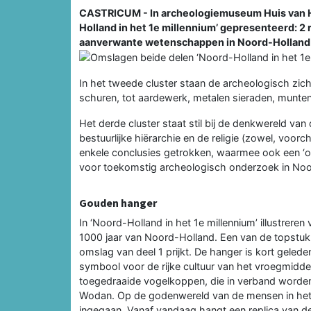
CASTRICUM - In archeologiemuseum Huis van H
Holland in het 1e millennium’ gepresenteerd: 2 
aanverwante wetenschappen in Noord-Holland ui
In het tweede cluster staan de archeologisch zich
schuren, tot aardewerk, metalen sieraden, munte
Het derde cluster staat stil bij de denkwereld v
bestuurlijke hiërarchie en de religie (zowel, voorch
enkele conclusies getrokken, waarmee ook een ‘on
voor toekomstig archeologisch onderzoek in Noo
Gouden hanger
In ‘Noord-Holland in het 1e millennium’ illustrere
1000 jaar van Noord-Holland. Een van de topstuk
omslag van deel 1 prijkt. De hanger is kort gele
symbool voor de rijke cultuur van het vroegmidd
toegedraaide vogelkoppen, die in verband worde
Wodan. Op de godenwereld van de mensen in het 
ingegaan. Vanaf vandaag hangt een replica van d