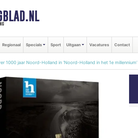
GBLAD.NL
ng
Regionaal
Specials
Sport
Uitgaan
Vacatures
Contact
r 1000 jaar Noord-Holland in ‘Noord-Holland in het 1e millennium’