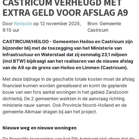
CASTRICUM VERHEUGD MET
EXTRA GELD VOOR AFSLAG A9
Door
Redactie
op
12 november 2025,
Bron: Gemeente
9:15 uur
Castricum
CASTRICUM/HEILOO - Gemeenten Heiloo en Castricum zijn
bijzonder blij met de toezegging van het Ministerie van
Infrastructuur en Waterstaat dat zij eenmalig 23,1 miljoen
(incl BTW) bijdraagt aan het realiseren van de nieuwe afslag
van de A9 op de grens van Heiloo en Limmen (Castricum).
Met deze bijdrage in de geschatte totale kosten moet de afslag
financieel kunnen worden gerealiseerd en komt de geplande
bouw van een fors aantal woningen in het gebied Zandzoom
dichterbij. De 2 gemeenten werkten in de aanvraag richting
ministerie nauw samen. Ook Provincie Noord-Holland en de
gemeente Alkmaar dragen bij aan het project.
Nieuwe weg en nieuwe woningen
De financiële toezegging van het Rijk betekent niet alleen dat de