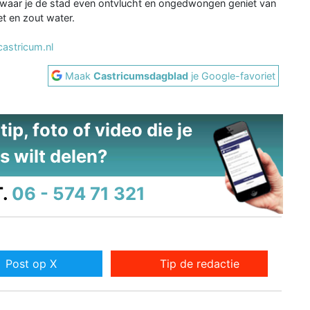
k waar je de stad even ontvlucht en ongedwongen geniet van
et en zout water.
astricum.nl
Maak
Castricumsdagblad
je Google-favoriet
ip, foto of video die je
s wilt delen?
.
06 - 574 71 321
Post op X
Tip de redactie