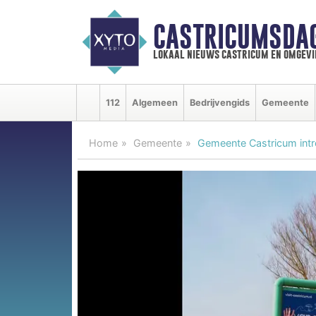
CASTRICUMSDA
lokaal nieuws castricum en omgevi
112
Algemeen
Bedrijvengids
Gemeente
Home
Gemeente
Gemeente Castricum intro