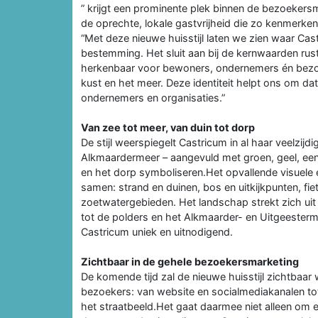
” krijgt een prominente plek binnen de bezoekers
de oprechte, lokale gastvrijheid die zo kenmerke
“Met deze nieuwe huisstijl laten we zien waar Cast
bestemming. Het sluit aan bij de kernwaarden rust
herkenbaar voor bewoners, ondernemers én bezoek
kust en het meer. Deze identiteit helpt ons om da
ondernemers en organisaties.”
Van zee tot meer, van duin tot dorp
De stijl weerspiegelt Castricum in al haar veelzij
Alkmaardermeer – aangevuld met groen, geel, ee
en het dorp symboliseren.Het opvallende visuele e
samen: strand en duinen, bos en uitkijkpunten, fi
zoetwatergebieden. Het landschap strekt zich ui
tot de polders en het Alkmaarder- en Uitgeesterm
Castricum uniek en uitnodigend.
Zichtbaar in de gehele bezoekersmarketing
De komende tijd zal de nieuwe huisstijl zichtbaar
bezoekers: van website en socialmediakanalen tot
het straatbeeld.Het gaat daarmee niet alleen om 