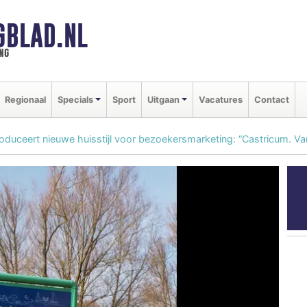
GBLAD.NL
ng
Regionaal
Specials
Sport
Uitgaan
Vacatures
Contact
duceert nieuwe huisstijl voor bezoekersmarketing: “Castricum. Van 