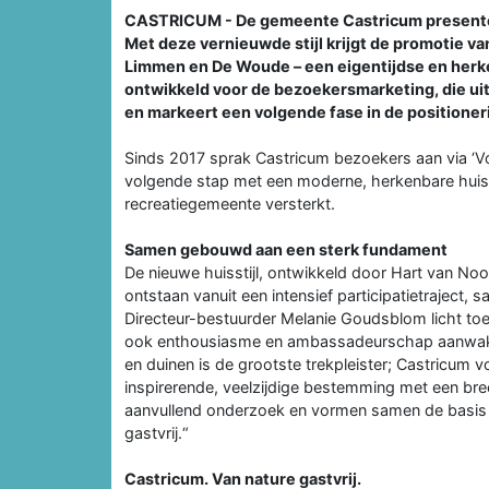
CASTRICUM - De gemeente Castricum presentee
Met deze vernieuwde stijl krijgt de promotie v
Limmen en De Woude – een eigentijdse en herken
ontwikkeld voor de bezoekersmarketing, die ui
en markeert een volgende fase in de positione
Sinds 2017 sprak Castricum bezoekers aan via ‘Vo
volgende stap met een moderne, herkenbare huisst
recreatiegemeente versterkt.
Samen gebouwd aan een sterk fundament
De nieuwe huisstijl, ontwikkeld door Hart van No
ontstaan vanuit een intensief participatietraject
Directeur-bestuurder Melanie Goudsblom licht toe: 
ook enthousiasme en ambassadeurschap aanwakker
en duinen is de grootste trekpleister; Castricum v
inspirerende, veelzijdige bestemming met een br
aanvullend onderzoek en vormen samen de basis vo
gastvrij.“
Castricum. Van nature gastvrij.