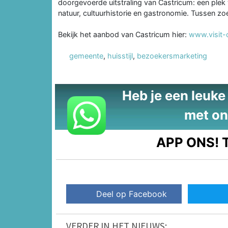
doorgevoerde uitstraling van Castricum: een ple
natuur, cultuurhistorie en gastronomie. Tussen zo
Bekijk het aanbod van Castricum hier:
www.visit-c
gemeente
,
huisstijl
,
bezoekersmarketing
Heb je een leuke t
met on
APP ONS!
T
Deel op Facebook
VERDER IN HET NIEUWS: