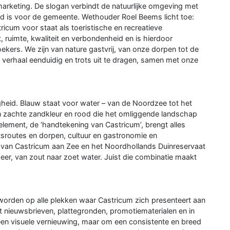
marketing. De slogan verbindt de natuurlijke omgeving met
nd is voor de gemeente. Wethouder Roel Beems licht toe:
ricum voor staat als toeristische en recreatieve
, ruimte, kwaliteit en verbondenheid en is hierdoor
ers. We zijn van nature gastvrij, van onze dorpen tot de
t verhaal eenduidig en trots uit te dragen, samen met onze
digheid. Blauw staat voor water – van de Noordzee tot het
n zachte zandkleur en rood die het omliggende landschap
lement, de ‘handtekening van Castricum’, brengt alles
etsroutes en dorpen, cultuur en gastronomie en
t van Castricum aan Zee en het Noordhollands Duinreservaat
eer, van zout naar zoet water. Juist die combinatie maakt
 worden op alle plekken waar Castricum zich presenteert aan
 nieuwsbrieven, plattegronden, promotiematerialen en in
een visuele vernieuwing, maar om een consistente en breed