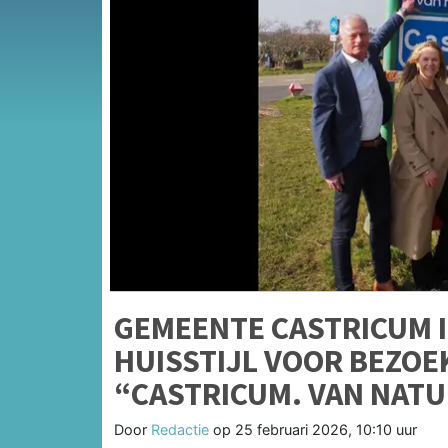
GEMEENTE CASTRICUM 
HUISSTIJL VOOR BEZO
“CASTRICUM. VAN NATU
Door
Redactie
op
25 februari 2026, 10:10 uur