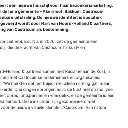
rt een nieuwe huisstijl voor haar bezoekersmarketing.
an de héle gemeente – Akersloot, Bakkum, Castricum,
bare uitstraling. De nieuwe identiteit is specifiek
tgevoerd wordt door Hart van Noord-Holland & partners,
ring van Castricum als bestemming.
or Liefhebbers’. Nu, in 2026, zet de gemeente een
ijl die de kracht van Castricum als kust- en
ord-Holland & partners samen met Reclame aan de Kust, is
, samen met Castricumse ondernemers en organisaties.
“We merkten dat het traject niet alleen richting gaf, maar
de. Drie dingen sprongen eruit: de kust met strand, zee
oelt dorps, ontspannen en vriendelijk; en de gemeente is een
eed aanbod. Deze inzichten zijn gecombineerd met
or de nieuwe visuele identiteit.”Castricum. Van nature