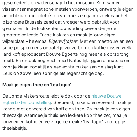
geschiedenis en wetenschap in het museum. Kom samen
vissen naar magnetische metalen voorwerpen, ontwerp je eigen
ansichtkaart met clichés en stempels en ga op zoek naar het
bijzondere Brussels zand dat vroeger werd gebruikt voor
gietmallen. In de klokkententoonstelling bewonder je de
grootste collectie Friese klokken en maak je jouw eigen
wijzerplaat – helemaal
Eigenwij(s)zer
! Met een meettouw en een
scherpe speurneus ontrafel je via verborgen koffiebussen welk
land koffieproducent Douwe Egberts nog meer als oorsprong
heeft. En ontdek nog veel meer! Natuurlijk liggen er materialen
voor je klaar, zodat jij als een echte maker aan de slag kunt.
Leuk op zowel een zonnige als regenachtige dag.
Maak je eigen thee en 'tea topic'
De Jonge Makersroute leidt je óók door de
nieuwe Douwe
Egberts-tentoonstelling
. Speurend, ruikend en voelend maak je
kennis met de wereld van koffie en thee. Zo maak je een eigen
theezakje waarmee je thuis een lekkere kop thee zet, maal je
jouw eigen koffie én verzin je een leuke 'tea topic' voor op je
theelabeltje.