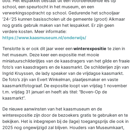
bod. Het lespakket bestaat uit een voorbereidende les op
school, een speurtocht in het museum, en een
verwerkingsopdracht op school. Gedurende het schooljaar
’24-’25 kunnen basisscholen uit de gemeente (groot) Alkmaar
nog gratis gebruik maken van het lespakket. Er zijn geen
verdere kosten. Meer informatie:
https://www.kaasmuseum.nl/onderwijs/
Tenslotte is er ook dit jaar weer een
winterexpositie
te zien in
het museum. Deze keer een expositie met mooie
miniatuurschilderijtjes van de kaasdragers van het gilde en fraaie
foto’s van kaasdragers en de kaasmarkt. De schilderijen zijn van
Ingrid Kruyssen, de lady speaker van de vrijdagse kaasmarkt.
De foto’s zijn van Evert Winkelman, plaatjesmaker en vaste
kaasmarktfotograaf. De expositie loopt van vrijdag 1 november
t.m. vrijdag 31 januari en heeft als titel: “Boven-Op de
kaasmarkt”.
De nieuwe aanwinsten van het kaasmuseum en de
winterexpositie zijn door de bezoekers gratis te gebruiken en te
bekijken. Het is inbegrepen bij de (lage) toegangsprijs die ook in
2025 nog ongewijzigd zal blijven. Houders van Museumkaart,