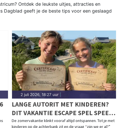
ricum? Ontdek de leukste uitjes, attracties en
s Dagblad geeft je de beste tips voor een geslaagd
2 juli 2026, 18:27 uur
|
6
LANGE AUTORIT MET KINDEREN?
DIT VAKANTIE ESCAPE SPEL SPEEL
JE ZONDER SCHERM
ns
De zomervakantie klinkt vooraf altijd ontspannen. Tot je met
kinderen op de achterbank zit en de vraag “zijn we er al?”