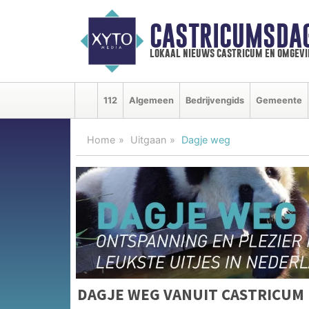
CASTRICUMSDA
lokaal nieuws castricum en omgevi
112
Algemeen
Bedrijvengids
Gemeente
Home
Uitgaan
Dagje weg
DAGJE WEG VANUIT CASTRICUM