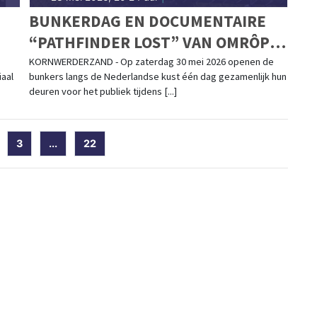
BUNKERDAG EN DOCUMENTAIRE
“PATHFINDER LOST” VAN OMRÔP
FRYSLÂN IN HET
KORNWERDERZAND - Op zaterdag 30 mei 2026 openen de
iaal
bunkers langs de Nederlandse kust één dag gezamenlijk hun
KAZEMATTENMUSEUM
deuren voor het publiek tijdens [...]
)
3
...
22