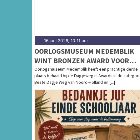
16 juni 2026, 10:11 uur
|
OORLOGSMUSEUM MEDEMBLIK
WINT BRONZEN AWARD VOOR
BESTE DAGJE WEG VAN NOORD-
Oorlogsmuseum Medemblik heeft een prachtige derde
plaats behaald bij de Dagjeweg.nl Awards in de categori
HOLLAND!
Beste Dagje Weg van Noord-Holland en [...]