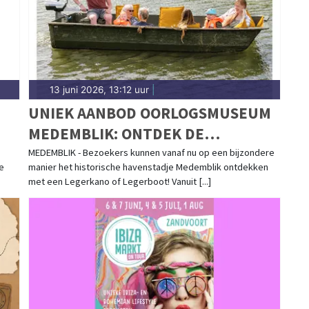
13 juni 2026, 13:12 uur
|
UNIEK AANBOD OORLOGSMUSEUM
MEDEMBLIK: ONTDEK DE
GESCHIEDENIS VANUIT EEN
MEDEMBLIK - Bezoekers kunnen vanaf nu op een bijzondere
e
manier het historische havenstadje Medemblik ontdekken
LEGERBOOT OF LEGERKANO
met een Legerkano of Legerboot! Vanuit [...]