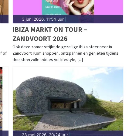
3 juni 2026, 11:54 uur
|
IBIZA MARKT ON TOUR –
ZANDVOORT 2026
Ook deze zomer strijkt de gezellige Ibiza sfeer neer in
f of
Zandvoort! Kom shoppen, ontspannen en genieten tijdens
drie sfeervolle edities vol lifestyle, [...]
23 mei 2026, 20:24 uur
|