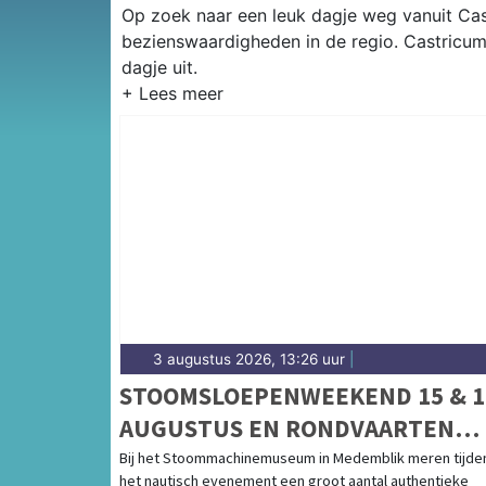
Op zoek naar een leuk dagje weg vanuit Cast
bezienswaardigheden in de regio. Castricum
dagje uit.
3 augustus 2026, 13:26 uur
|
STOOMSLOEPENWEEKEND 15 & 1
AUGUSTUS EN RONDVAARTEN
IJSSELMEER
Bij het Stoommachinemuseum in Medemblik meren tijde
het nautisch evenement een groot aantal authentieke