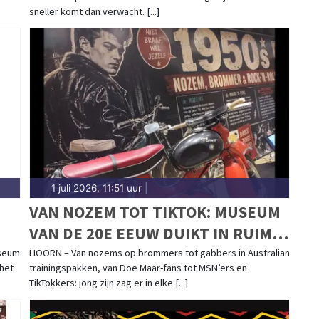
sneller komt dan verwacht. [...]
1 juli 2026, 11:51 uur
|
VAN NOZEM TOT TIKTOK: MUSEUM
VAN DE 20E EEUW DUIKT IN RUIM
G
70 JAAR JONGERENCULTUUR
useum
HOORN – Van nozems op brommers tot gabbers in Australian
 het
trainingspakken, van Doe Maar-fans tot MSN’ers en
TikTokkers: jong zijn zag er in elke [...]