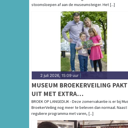
stoomsloepen af aan de museumsteiger. Het [...]
2 juli 2026, 15:09 uur
|
MUSEUM BROEKERVEILING PAKT
UIT MET EXTRA
ZOMERACTIVITEITEN VOOR JON
BROEK OP LANGEDIJK - Deze zomervakantie is er bij M
BroekerVeiling nog meer te beleven dan normaal. Naast
EN OUD
reguliere programma met varen, [...]