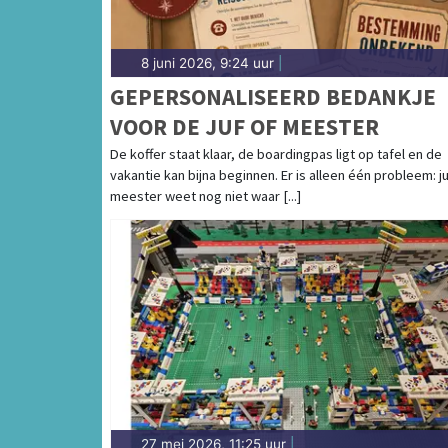
8 juni 2026, 9:24 uur
|
GEPERSONALISEERD BEDANKJE
VOOR DE JUF OF MEESTER
De koffer staat klaar, de boardingpas ligt op tafel en de
vakantie kan bijna beginnen. Er is alleen één probleem: ju
meester weet nog niet waar [...]
27 mei 2026, 11:25 uur
|