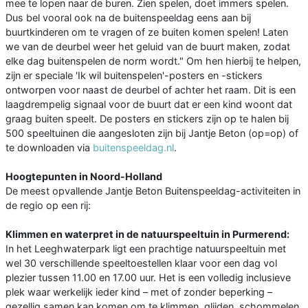
mee te lopen naar de buren. Zien spelen, doet immers spelen.
Dus bel vooral ook na de buitenspeeldag eens aan bij
buurtkinderen om te vragen of ze buiten komen spelen! Laten
we van de deurbel weer het geluid van de buurt maken, zodat
elke dag buitenspelen de norm wordt." Om hen hierbij te helpen,
zijn er speciale 'Ik wil buitenspelen'-posters en -stickers
ontworpen voor naast de deurbel of achter het raam. Dit is een
laagdrempelig signaal voor de buurt dat er een kind woont dat
graag buiten speelt. De posters en stickers zijn op te halen bij
500 speeltuinen die aangesloten zijn bij Jantje Beton (op=op) of
te downloaden via
buitenspeeldag.nl
.
Hoogtepunten in Noord-Holland
De meest opvallende Jantje Beton Buitenspeeldag-activiteiten in
de regio op een rij:
Klimmen en waterpret in de natuurspeeltuin in Purmerend:
In het Leeghwaterpark ligt een prachtige natuurspeeltuin met
wel 30 verschillende speeltoestellen klaar voor een dag vol
plezier tussen 11.00 en 17.00 uur. Het is een volledig inclusieve
plek waar werkelijk ieder kind – met of zonder beperking –
gezellig samen kan komen om te klimmen, glijden, schommelen