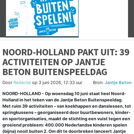
Vorige
V
NOORD-HOLLAND PAKT UIT: 39
ACTIVITEITEN OP JANTJE
BETON BUITENSPEELDAG
Door
Redactie
op
3 juni 2026, 12:33 uur
Bron:
Jantje Beton
NOORD-HOLLAND - Op woensdag 10 juni staat heel Noord-
Holland in het teken van de Jantje Beton Buitenspeeldag.
Met ruim 39 activiteiten – van koekhappen en danslessen, tot
springkussens – georganiseerd door buurtbewoners, kinder-
en sportorganisaties, maakt de stichting een vuist tegen een
groeiend probleem: 400.000 Nederlandse kinderen spelen
(bijna) nooit buiten 2. Om dit te doorbreken lanceert Jantje