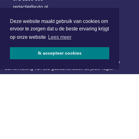
redactie@xyto.nl
www.xyto.nl
Deze website maakt gebruik van cookies om
SOCIAL MEDIA
ervoor te zorgen dat u de beste ervaring krijgt
op onze website
Lees meer
NIEUWSBRIEF AANMELDEN
Ik accepteer cookies
Schrijf je in voor onze nieuwsbrief en krijg wekelijks een
samenvatting van alle gebeurtenissen uit jouw regio.
Aanmelden
ONLINE DAGBLADEN