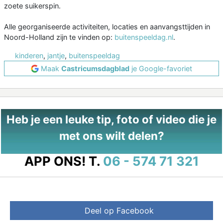
zoete suikerspin.
Alle georganiseerde activiteiten, locaties en aanvangsttijden in
Noord-Holland zijn te vinden op:
buitenspeeldag.nl
.
kinderen
,
jantje
,
buitenspeeldag
Maak
Castricumsdagblad
je Google-favoriet
Heb je een leuke tip, foto of video die je
met ons wilt delen?
APP ONS!
T.
06 - 574 71 321
Deel op Facebook