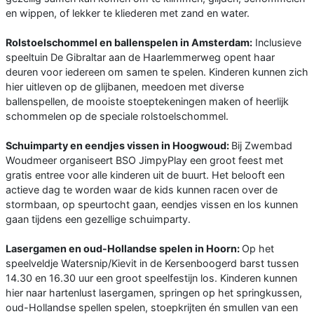
en wippen, of lekker te kliederen met zand en water.
Rolstoelschommel en ballenspelen in Amsterdam:
Inclusieve
speeltuin De Gibraltar aan de Haarlemmerweg opent haar
deuren voor iedereen om samen te spelen. Kinderen kunnen zich
hier uitleven op de glijbanen, meedoen met diverse
ballenspellen, de mooiste stoeptekeningen maken of heerlijk
schommelen op de speciale rolstoelschommel.
Schuimparty en eendjes vissen in Hoogwoud:
Bij Zwembad
Woudmeer organiseert BSO JimpyPlay een groot feest met
gratis entree voor alle kinderen uit de buurt. Het belooft een
actieve dag te worden waar de kids kunnen racen over de
stormbaan, op speurtocht gaan, eendjes vissen en los kunnen
gaan tijdens een gezellige schuimparty.
Lasergamen en oud-Hollandse spelen in Hoorn:
Op het
speelveldje Watersnip/Kievit in de Kersenboogerd barst tussen
14.30 en 16.30 uur een groot speelfestijn los. Kinderen kunnen
hier naar hartenlust lasergamen, springen op het springkussen,
oud-Hollandse spellen spelen, stoepkrijten én smullen van een