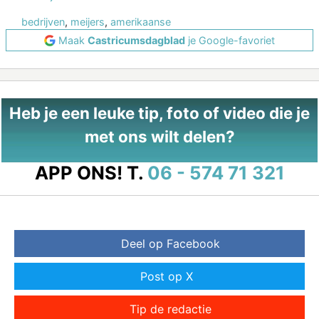
bedrijven
,
meijers
,
amerikaanse
Maak
Castricumsdagblad
je Google-favoriet
Heb je een leuke tip, foto of video die je
met ons wilt delen?
APP ONS!
T.
06 - 574 71 321
Deel op Facebook
Post op X
Tip de redactie