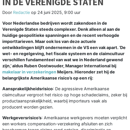
IN DE VERENIGDE STATEN
Door
Redactie
op
24 juni 2025, 9:00 uur
Voor Nederlandse bedrijven wordt zakendoen in de
Verenigde Staten steeds complexer. Denk alleen al aan de
huidige geopolitieke spanningen en de recent verhoogde
importtarieven. Maar ook los van deze actuele
ontwikkelingen blijft ondernemen in de VS een vak apart. ‘De
wet- en regelgeving, het fiscale systeem en de claimcultuur
verschillen fundamenteel van wat we in Nederland gewend
zijn,’ aldus Ruben Oostwouder, Manager International bij
makelaar in verzekeringen
Meijers. Hieronder zet hij de
belangrijkste Amerikaanse risico’s op een rij:
Aansprakelijkheidsrisico
: De agressieve Amerikaanse
claimcultuur vergroot het risico op hoge schadeclaims, zeker bij
productaansprakelijkheid, waarbij importeurs vaak als
producent worden gezien.
Werkgeversrisico’s
: Amerikaanse werkgevers moeten verplicht
een workers compensation-verzekering afsluiten en zich
beschermen tegen claims rond ontslag, discriminatie en