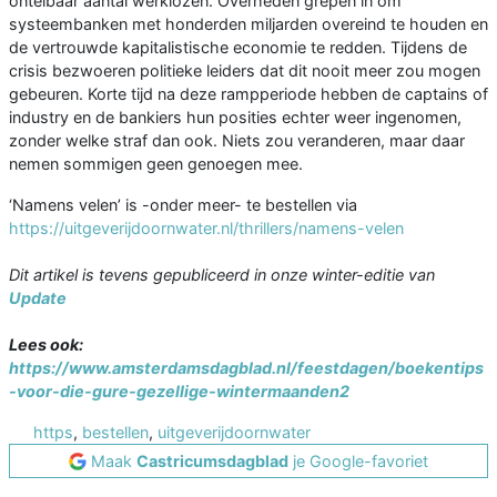
ontelbaar aantal werklozen. Overheden grepen in om
systeembanken met honderden miljarden overeind te houden en
de vertrouwde kapitalistische economie te redden. Tijdens de
crisis bezwoeren politieke leiders dat dit nooit meer zou mogen
gebeuren. Korte tijd na deze rampperiode hebben de captains of
industry en de bankiers hun posities echter weer ingenomen,
zonder welke straf dan ook. Niets zou veranderen, maar daar
nemen sommigen geen genoegen mee.
‘Namens velen’ is -onder meer- te bestellen via
https://uitgeverijdoornwater.nl/thrillers/namens-velen
Dit artikel is tevens gepubliceerd in onze winter-editie van
Update
Lees ook:
https://www.amsterdamsdagblad.nl/feestdagen/boekentips
-voor-die-gure-gezellige-wintermaanden2
https
,
bestellen
,
uitgeverijdoornwater
Maak
Castricumsdagblad
je Google-favoriet