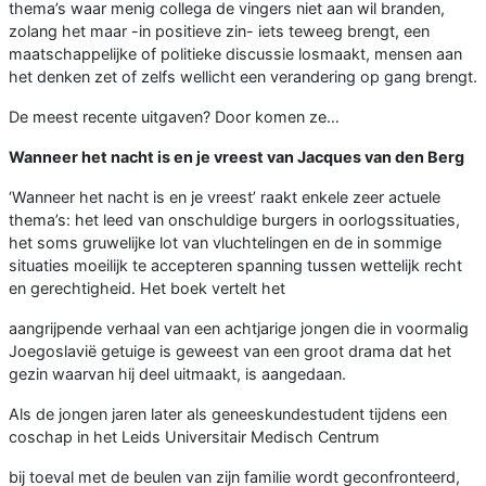
thema’s waar menig collega de vingers niet aan wil branden,
zolang het maar -in positieve zin- iets teweeg brengt, een
maatschappelijke of politieke discussie losmaakt, mensen aan
het denken zet of zelfs wellicht een verandering op gang brengt.
De meest recente uitgaven? Door komen ze…
Wanneer het nacht is en je vreest van Jacques van den Berg
‘Wanneer het nacht is en je vreest’ raakt enkele zeer actuele
thema’s: het leed van onschuldige burgers in oorlogssituaties,
het soms gruwelijke lot van vluchtelingen en de in sommige
situaties moeilijk te accepteren spanning tussen wettelijk recht
en gerechtigheid. Het boek vertelt het
aangrijpende verhaal van een achtjarige jongen die in voormalig
Joegoslavië getuige is geweest van een groot drama dat het
gezin waarvan hij deel uitmaakt, is aangedaan.
Als de jongen jaren later als geneeskundestudent tijdens een
coschap in het Leids Universitair Medisch Centrum
bij toeval met de beulen van zijn familie wordt geconfronteerd,