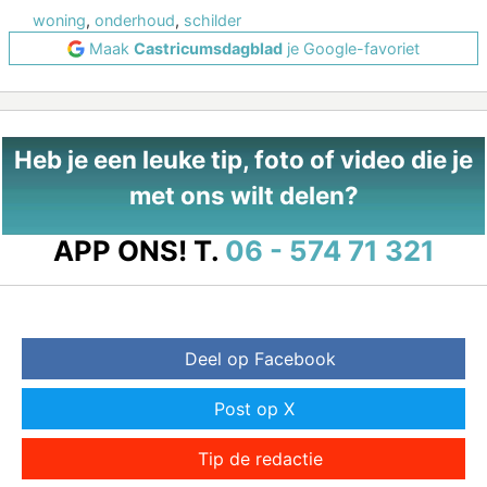
woning
,
onderhoud
,
schilder
Maak
Castricumsdagblad
je Google-favoriet
Heb je een leuke tip, foto of video die je
met ons wilt delen?
APP ONS!
T.
06 - 574 71 321
Deel op Facebook
Post op X
Tip de redactie