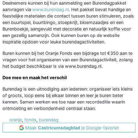
Deelnemers kunnen bij hun aanmelding een Burendagpakket
aanvragen via
www.burendag.nl
. Het pakket bevat handige en
feestelijke materialen die contact tussen buren stimuleren, zoals
een buurtspel, buurtbingo, stoepkrijt, bloemzaadjes en een
Burenboekje, aangevuld met decoratie en natuurlijk koffie voor
een gezellig samenzijn. Ook kunnen buren op de website
inspiratie opdoen voor leuke burendagactiviteiten.
Buren kunnen bij het Oranje Fonds een bijdrage tot €350 aan te
vragen voor het organiseren van een Burendagactiviteit, zolang
het budget beschikbaar is via www.burendag.nl.
Doe mee en maak het verschil
Burendag is een uitnodiging aan iedereen: organiseer iets kleins
of groots, loop eens bij elkaar binnen en leer je buren beter
kennen. Samen werken we toe naar een recordeditie waarin
ontmoeting en verbondenheid centraal staan.
oranje
,
fonds
,
burendag
Maak
Castricumsdagblad
je Google-favoriet