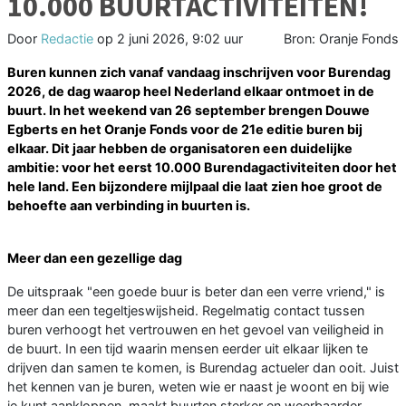
10.000 BUURTACTIVITEITEN!
Door
Redactie
op
2 juni 2026, 9:02 uur
Bron: Oranje Fonds
Buren kunnen zich vanaf vandaag inschrijven voor Burendag
2026, de dag waarop heel Nederland elkaar ontmoet in de
buurt. In het weekend van 26 september brengen Douwe
Egberts en het Oranje Fonds voor de 21e editie buren bij
elkaar. Dit jaar hebben de organisatoren een duidelijke
ambitie: voor het eerst 10.000 Burendagactiviteiten door het
hele land. Een bijzondere mijlpaal die laat zien hoe groot de
behoefte aan verbinding in buurten is.
Meer dan een gezellige dag
De uitspraak "een goede buur is beter dan een verre vriend," is
meer dan een tegeltjeswijsheid. Regelmatig contact tussen
buren verhoogt het vertrouwen en het gevoel van veiligheid in
de buurt. In een tijd waarin mensen eerder uit elkaar lijken te
drijven dan samen te komen, is Burendag actueler dan ooit. Juist
het kennen van je buren, weten wie er naast je woont en bij wie
je kunt aankloppen, maakt buurten sterker en weerbaarder.