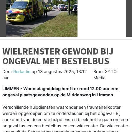
Vorige
V
WIELRENSTER GEWOND BIJ
ONGEVAL MET BESTELBUS
Door
Redactie
op
13 augustus 2025, 13:12
Bron: XYTO
uur
Media
LIMMEN - Woensdagmiddag heeft er rond 12.00 uur een
ongeval plaatsgevonden op de Middenweg in Limmen.
Verschillende hulpdiensten waaronder een traumahelikopter
werden opgeroepen om te ondersteunen bij het ongeval. Bij
aankomst van de eerste hulpdiensten bleek het te gaan om een
ongeval tussen een bestelbus en een wielrenster. De wielrenster
kwam uit de Schoolstraat toen de twee bestuurders elkaar