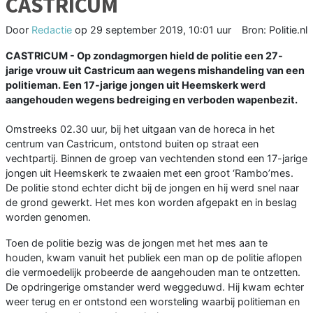
CASTRICUM
Door
Redactie
op
29 september 2019, 10:01 uur
Bron: Politie.nl
CASTRICUM - Op zondagmorgen hield de politie een 27-
jarige vrouw uit Castricum aan wegens mishandeling van een
politieman. Een 17-jarige jongen uit Heemskerk werd
aangehouden wegens bedreiging en verboden wapenbezit.
Omstreeks 02.30 uur, bij het uitgaan van de horeca in het
centrum van Castricum, ontstond buiten op straat een
vechtpartij. Binnen de groep van vechtenden stond een 17-jarige
jongen uit Heemskerk te zwaaien met een groot ‘Rambo’mes.
De politie stond echter dicht bij de jongen en hij werd snel naar
de grond gewerkt. Het mes kon worden afgepakt en in beslag
worden genomen.
Toen de politie bezig was de jongen met het mes aan te
houden, kwam vanuit het publiek een man op de politie aflopen
die vermoedelijk probeerde de aangehouden man te ontzetten.
De opdringerige omstander werd weggeduwd. Hij kwam echter
weer terug en er ontstond een worsteling waarbij politieman en