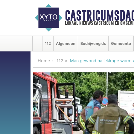
CASTRICUMSDA
lokaal nieuws castricum en omgevi
112
Algemeen
Bedrijvengids
Gemeente
Home
112
Man gewond na lekkage warm wa