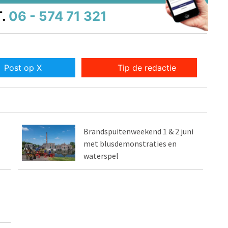
.
06 - 574 71 321
Post op X
Tip de redactie
Brandspuitenweekend 1 & 2 juni
met blusdemonstraties en
waterspel