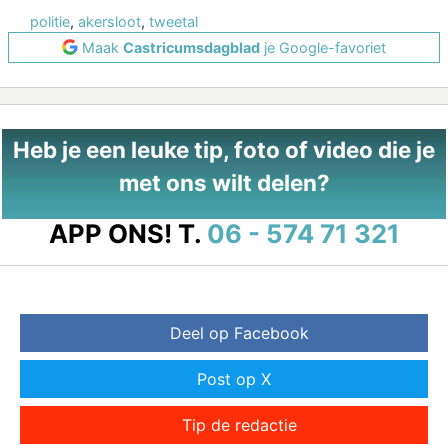
politie
,
akersloot
,
tweetal
Maak
Castricumsdagblad
je Google-favoriet
Heb je een leuke tip, foto of video die je
met ons wilt delen?
APP ONS!
T.
06 - 574 71 321
Deel op Facebook
Post op X
Tip de redactie