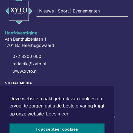
|
Nieuws | Sport | Evenementen
Hoofdvestiging:
van Benthuizenlaan 1
1701 BZ Heerhugowaard
072 8200 600
redactie@xyto.nl
www.xyto.nl
SOCIAL MEDIA
Deze website maakt gebruik van cookies om
NIEUWSBRIEF AANMELDEN
ervoor te zorgen dat u de beste ervaring krijgt
op onze website
Lees meer
Schrijf je in voor onze nieuwsbrief en krijg wekelijks een
samenvatting van alle gebeurtenissen uit jouw regio.
Ik accepteer cookies