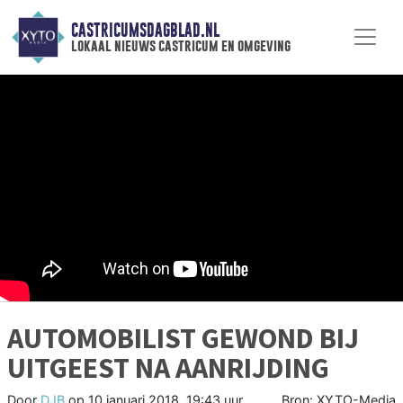
CASTRICUMSDAGBLAD.NL
lokaal nieuws castricum en omgeving
AUTOMOBILIST GEWOND BIJ
UITGEEST NA AANRIJDING
Door
DJB
op
10 januari 2018, 19:43 uur
Bron: XYTO-Media