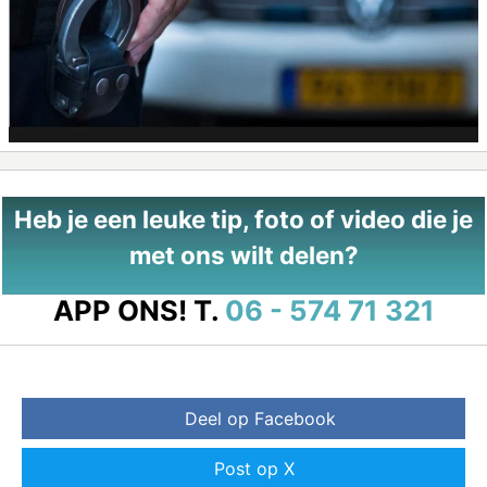
Heb je een leuke tip, foto of video die je
met ons wilt delen?
APP ONS!
T.
06 - 574 71 321
Deel op Facebook
Post op X